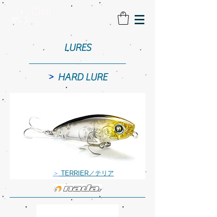
LURES
>
HARD LURE
＞
TERRIER／テリア