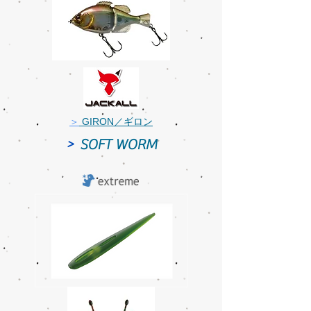
＞
GIRON／ギロン
>
SOFT WORM
＞
SIN-ZOベイト