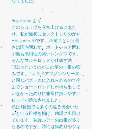
なりました。
Buyer kimi
より
このショップを立ち上げるにあた
り、私が最初にセレクトしたのが
el
Holizonte 70
です。
7ft
前半という長
さは国内問わず、ボートショア問わ
ず最も汎用性の高いレングスです。
そんなマルチロッドが仕舞寸法
132cm
というのがこの竿の一番の強
みです。
TULALA
アマゾンシリーズ
と同じバズーカに入れられるので今
までショートロッドしか持ち出して
いなかった釣りに非常に扱いやすい
ロッドが追加されました。
私は
1
種類でも多くの魚と出会いた
いという目標を掲げ、釣場に出掛け
ています。勿論ルアーの出番が多く
なるのですが、時には餌釣りやジギ