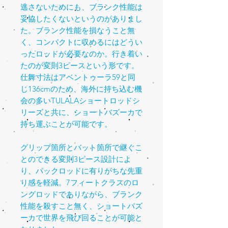
逃さないためにも、ブランク性能は
妥協したくないというのがありまし
た。ブランク性能を損なうこと無
く、コンパクトに収めるにはどうい
ったロッドが必要なのか。行き着い
たのが変則
3
ピースという形です。
仕舞寸法はアベントゥーラ
59
と同
じ
136cm
のため、海外に持ち込む機
会の多い
TULALA
ショートロッドシ
リーズと共に、ショートバズーカで
持ち運ぶことが可能です。
グリップ箇所とバット箇所で継ぐこ
とのできる変則
3
ピース設計によ
り、パックロッドに有りがちな先重
り感を軽減。
7
フィートクラスのロ
ングロッドでありながら、ブランク
性能を殺すこと無く、ショートバズ
ーカで世界を飛び回ることが可能と