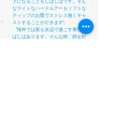
下になることもしばしばです。そん
なライトなハードルアーもソフトな
ティップのお陰でストレス無くキャ
ストすることができます。
海外では夜も水辺で過ごす事がし
ばしばあります。そんな時、餌を針
に付けブッコミ釣りをするのです
が、竿を立てかけたり、足元のちょ
っとした草木を躱したり、仕掛けを
回収する際に根掛かりを回避するた
めに、
7ft
という長さが非常に使い
やすくなってきます。何が釣れるか
分からない。だからこそロッドにパ
ワーも必要です。
El Holizonte70
は
ブッコミロッドとしても大変優秀な
一本となっております。
国内では琵琶湖で狙うビワコオオナ
マズに活躍してくれています。
14
cm
以上のルアーを多用し、途方も
なくバイトが少ないこの釣りで、ロ