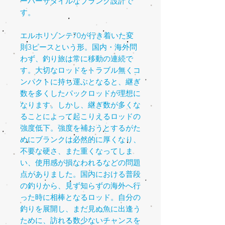
ーバーサタイルなブランク設計で
す。
エルホリゾンテ
70
が行き着いた変
則
3
ピースという形。国内・海外問
わず、釣り旅は常に移動の連続で
す。大切なロッドをトラブル無くコ
ンパクトに持ち運ぶとなると、継ぎ
数を多くしたパックロッドが理想に
なります。しかし、継ぎ数が多くな
ることによって起こりえるロッドの
強度低下。強度を補おうとするがた
めにブランクは必然的に厚くなり、
不要な硬さ、また重くなってしま
い、使用感が損なわれるなどの問題
点がありました。国内における普段
の釣りから、見ず知らずの海外へ行
った時に相棒となるロッド。自分の
釣りを展開し、まだ見ぬ魚に出逢う
ために、訪れる数少ないチャンスを