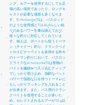
ング、ルアーを使用するにしても足
場の高い場所であったり、ロングキ
ャストが必要な場面も多くなりま
す。
El Holizonte70
は、バスロッド
のような使用感と
TULALA
らしい粘
りのあるパワーを兼ね揃えており、
様々な釣りに対応してくれていま
す。例えば、ボートから狙うトーマ
ン（チャドー）釣り。クランクベイ
トやスピナーベイトを多用する昨今
のトーマン釣りにおいて、バスロッ
ドライクな
el horizonte70
は巻物の
バイトを繊細かつ入り込むティップ
でしっかり受け止め、強靭なバット
パワーで強固な口を持つトーマンに
もしっかりフッキングを入れること
が出来ます。また、バス用のクラン
クベイトを使用することが多いた
め、セレクトされるルアーが
10 g
以