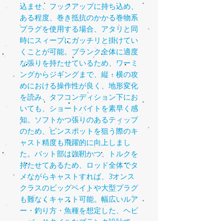
込ませ、フックアップに持ち込め、
ある程度、巻き抵抗のかかる巻物系
プラグを使用する場合、アタリと同
時にスィープにガッチリと掛けてい
くことが可能。ブランク全体に適度
な張りを持たせているため、ワーミ
ングからジギングまで、縦・横の攻
めにおける操作性が良く、地形変化
を読み、タフコンディション下にお
いても、ショートバイトを素早く感
知。ソフトかつ張りのあるティップ
のため、ピンスポットを狙う際のキ
ャスト精度も飛躍的に向上しまし
た。バット部は強靭かつ、トルクを
持たせてあるため、ロッド全体でタ
メながらキャストすれば、
3
オンス
クラスのビッグベイトや大型プラグ
も難なくキャスト可能。幅広いルア
ー・釣り方・魚種を想定した、ヘビ