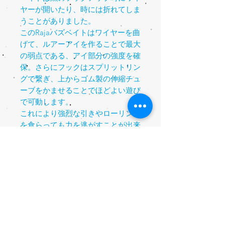
ヤーが開いたり、時には折れてしま
うことがありました。
このRajaバズベイトはワイヤーを曲
げて、ルアーアイを作ることで最大
の弱点である、アイ部分の強度を確
保。さらにフックはスプリットリン
グで繋ぎ、上からゴム製の伸縮チュ
ーブをかませることでほどよい遊び
で可動します。
これにより強烈な引きやローリング
を食らっても力を逃がすことが出来
るため、破断やアーム曲がりのリス
クはほぼゼロとなっています。
サウンドの大きさも特筆すべき点
で、ペラの前方につけられた金属パ
ーツがペラにアタリ、強烈なサウン
ドを発生させます。怪魚はもちろん
のこと日本のバスにもこのサウンド
は非常に有効です。