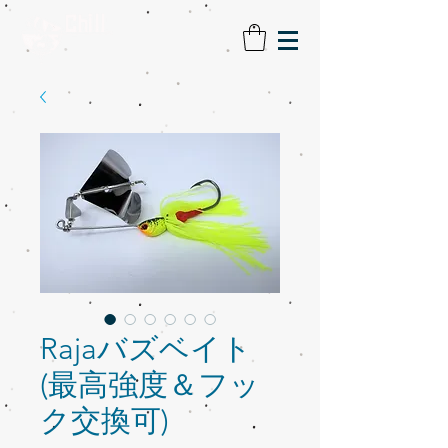
Rajaバズベイト
(最高強度＆フッ
ク交換可)