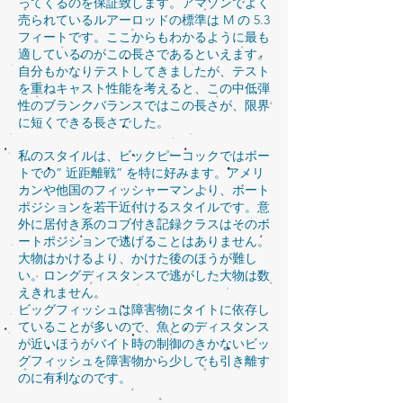
ってくるのを保証致します。アマゾンでよく
売られているルアーロッドの標準は M の 5.3
フィートです。ここからもわかるように最も
適しているのがこの長さであるといえます。
自分もかなりテストしてきましたが、テスト
を重ねキャスト性能を考えると、この中低弾
性のブランクバランスではこの長さが、限界
に短くできる長さでした。
私のスタイルは、ビックピーコックではボー
トでの” 近距離戦” を特に好みます。アメリ
カンや他国のフィッシャーマンより、ボート
ポジションを若干近付けるスタイルです。意
外に居付き系のコブ付き記録クラスはそのボ
ートポジションで逃げることはありません。
大物はかけるより、かけた後のほうが難し
い。ロングディスタンスで逃がした大物は数
えきれません。
ビッグフィッシュは障害物にタイトに依存し
ていることが多いので、魚とのディスタンス
が近いほうがバイト時の制御のきかないビッ
グフィッシュを障害物から少しでも引き離す
のに有利なのです。