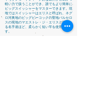
軽い力で扱うことができ、誰でもより簡単に
ビッグスイッシャーをマスターできます。現
地ではスイッシャーはエリスと呼ばれ、ネグ
ロ河奥地のビッグピーコックの聖地バルセロ
スの現地のマエストレ・ジ・エリスと呼ばれ
る名手達ほど、柔らかく短い竿を使用しま
す。
その名手にも今回のアマゾン遠征ではモレー
ナ 53 はかなりの評判でお墨付きをもらって
います。
モレーナは、日本のトッププラッガーシーン
にも最もお勧めしたい一本でもあります。個
人的には、
今まで日本のシーンでの使い方はあまり提言
してこなかったのですが、今回は是非お薦め
したいのです。
オールドタックルにこだわる気持ちも、以前
自分もそうだったのでわかるのですが、1 オ
ンス前後のトッププラグを多用されるオール
ドプラッガーの方々に、現代の最も物理的理
論の理想に近づけられているセッティングを