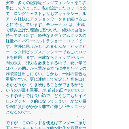
実際、多くの記録級ビッグフィッシュをこの
手にしてきました。私の設計したロッドは全
て、ロングキャストよりもアキュラシー、ル
アーを軽快にアクションワークさせ続けるこ
とに特化しています。モレーナ 53 は、実戦
で積み上げた理論に基づいた、絶対の自信を
持って送り出す、軽快なミディアムクラスの
軽量ハイパワーウルトラショートロッドで
す。意外に思うかもしれませんが、ビッグピ
ーコック用ビッグスイッシャーでもこのロッ
ドを使用します。何故ならティップ?ベリー
間の張力、弾力を必要とするので、硬い竿で
はペラの助走から繋がる本当に生きたペラの
炸裂音は出しにくい。しかも、一回の音色も
重要ですが、更に連続して安定した音を出せ
るかどうか、引き続けることができるか?と
いうのが最も重要。7ft 前後の日本のバスロ
ッドの番手では長いので、どうしてもサイド
ロングジャーク的になってしまい、かなり腰
や腕に負担がかかり非常に難しいテクニック
となるのです。
ですが、このロッドを使えばアンダーに振り
下ろすショートジャーク的な動作が容易かつ