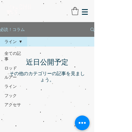
必読！コラム
ライン
全ての記
事
近日公開予定
ロッド
その他のカテゴリーの記事を見まし
ルアー
ょう。
ライン
フック
アクセサ
リー
コラム
釣果報告