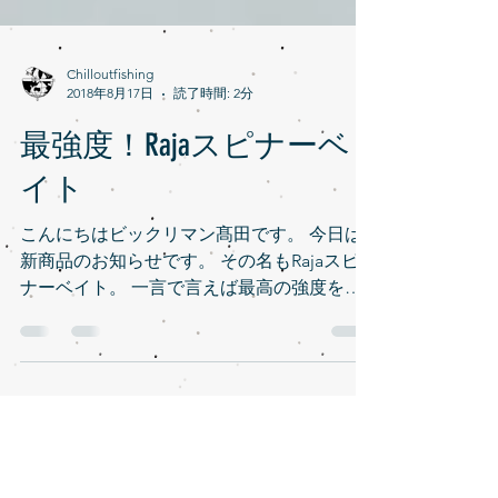
Chilloutfishing
2018年8月17日
読了時間: 2分
最強度！Rajaスピナーベ
イト
こんにちはビックリマン髙田です。 今日は
新商品のお知らせです。 その名もRajaスピ
ナーベイト。 一言で言えば最高の強度を誇
るモンスター対応のスピナーベイトです。
その強度のヒミツを動画で公開しています。
やっと出会えたモンスター対応スピナベの決
定版。...