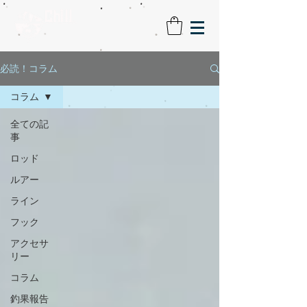
必読！コラム
コラム
全ての記
事
ロッド
ルアー
ライン
フック
アクセサ
リー
コラム
釣果報告